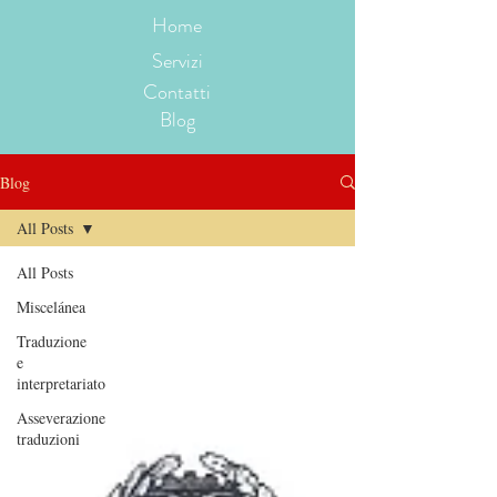
Home
Servizi
Contatti
Blog
Blog
All Posts
All Posts
Miscelánea
Traduzione
e
interpretariato
Asseverazione
traduzioni