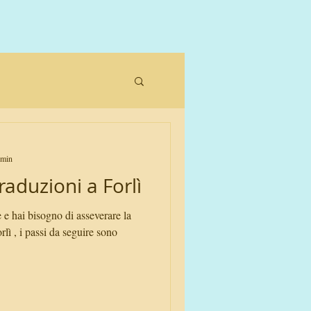
 min
aduzioni a Forlì
e e hai bisogno di asseverare la
lì , i passi da seguire sono