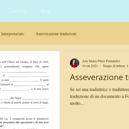
Contatti
Blog
interpretariato
Asseverazione traduzioni
Ana María Pérez Fernández
10 ott 2023
Tempo di lettura: 3
Asseverazione tr
Se sei una traduttrice o traduttor
traduzione di un documento a For
molto...