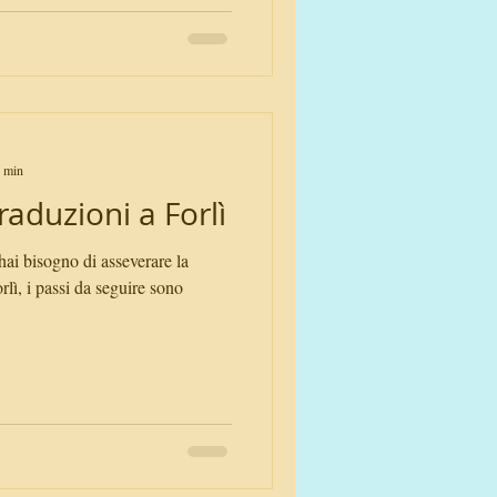
2 min
aduzioni a Forlì
 hai bisogno di asseverare la
lì, i passi da seguire sono