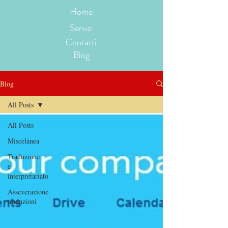
Home
Servizi
Contatti
Blog
Blog
All Posts
All Posts
Miscelánea
Traduzione
e
interpretariato
Asseverazione
traduzioni