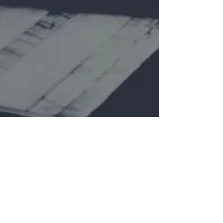
valentinac99
21 dic 2020
Tempo di lettura: 1 min
"Tradurre": il podcast della
European School of