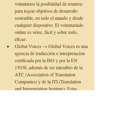
voluntarios la posibilidad de reunirse 
para lograr objetivos de desarrollo 
sostenible, en todo el mundo y desde 
cualquier dispositivo. El voluntariado 
online es veloz, fácil y sobre todo, 
eficaz.  
Global Voices → Global Voices es una 
agencia de traducción e interpretación 
certificada por la ISO y por la EN 
15038, además de ser miembro de la 
ATC (Association of Translation 
Companies) y de la ITI (Translation 
and Interpretation Institute). Estas 
calificaciones, acompañada de su 
política de “los errores no salen de la 
oficina”, garantizan siempre 
traducciones de alta calidad.  
Wikipedia → Wikipedia es una 
enciclopedia online, colaborativa e 