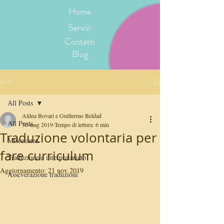
Home
Servizi
Contatti
Blog
Post
All Posts
Alilna Bovari e Guillermo Beldad
All Posts
30 mag 2019
Tempo di lettura: 6 min
Traduzione volontaria per
Miscelánea
fare curriculum
Traduzione e interpretariato
Aggiornamento:
21 nov 2019
Asseverazione traduzioni