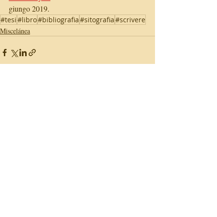
giungo 2019.
#tesi
#libro
#bibliografia
#sitografia
#scrivere
Miscelánea
Post recenti
Mostra tutti