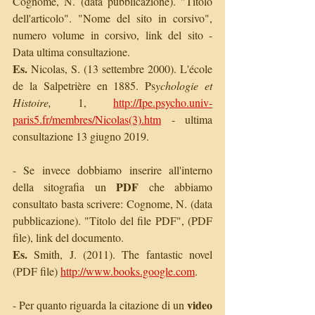
Cognome, N. (data pubblicazione). "Titolo 
dell'articolo". "Nome del sito in corsivo", 
numero volume in corsivo, link del sito - 
Data ultima consultazione.
Es.
 Nicolas, S. (13 settembre 2000). L'école 
de la Salpetrière en 1885. Ps
ychologie et 
Histoire, 
1,
http://Ipe.psycho.univ-
paris5.fr/membres/Nicolas(3).htm
 - ultima 
consultazione 13 giugno 2019.
- Se invece dobbiamo inserire all'interno 
PDF
della sitografia un 
 che abbiamo 
consultato basta scrivere: Cognome, N. (data 
pubblicazione). "Titolo del file PDF", (PDF 
file), link del documento.
Es.
 Smith, J. (2011). The fantastic novel 
(PDF file) 
http://www.books.google.com
.
video
- Per quanto riguarda la citazione di un 