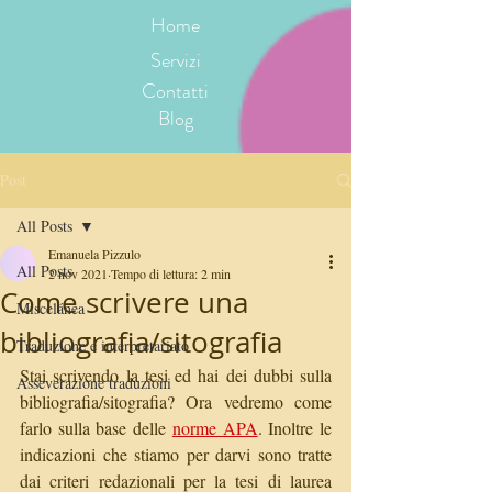
Home
Servizi
Contatti
Blog
Post
All Posts
Emanuela Pizzulo
All Posts
2 nov 2021
Tempo di lettura: 2 min
Come scrivere una
Miscelánea
bibliografia/sitografia
Traduzione e interpretariato
Stai scrivendo la tesi ed hai dei dubbi sulla 
Asseverazione traduzioni
bibliografia/sitografia? Ora vedremo come 
farlo sulla base delle 
norme APA
. Inoltre le 
indicazioni che stiamo per darvi sono tratte 
dai criteri redazionali per la tesi di laurea 