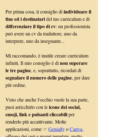
individuare il 
Per prima cosa, ti consiglio
 di 
fine ed i destinatari
 del tuo curriculum e di 
differenziare il tipo di cv
: un professionista 
può avere un cv da traduttore, uno da 
interprete, uno da insegnante...
Mi raccomando, è inutile creare curriculum 
non superare 
infiniti. Il mio consiglio è di 
le tre pagine
, e, soprattutto, ricordati di 
segnalare il numero delle pagine
, per dare 
più ordine.
Visto che anche l'occhio vuole la sua parte, 
icone dei social, 
puoi arricchirlo con le 
emoji, link e pulsanti cliccabili
 pe
r 
renderlo più accattivante. Molte 
applicazioni, come ☞ 
Genially
o 
Canva
, 
offrono de
i veri e propri template, molto 