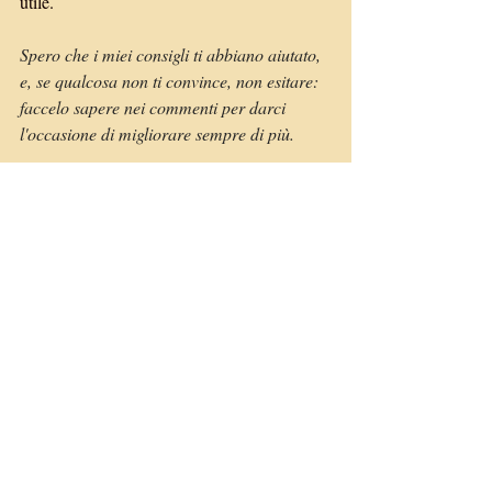
utile.
Spero che i miei consigli ti abbiano aiutato, 
e, se qualcosa non ti convince, non esitare: 
faccelo sapere nei commenti per darci 
l'occasione di migliorare sempre di più.
Fonte immagine:
Freepik
Miscelánea
Post recenti
Mostra tutti