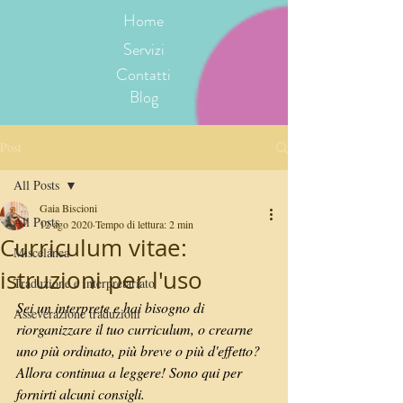
Home
Servizi
Contatti
Blog
Post
All Posts
Gaia Biscioni
All Posts
12 ago 2020
Tempo di lettura: 2 min
Curriculum vitae:
Miscelánea
istruzioni per l'uso
Traduzione e interpretariato
Sei un interprete e hai bisogno di 
Asseverazione traduzioni
riorganizzare il tuo curriculum, o crearne 
uno più ordinato, più breve o più d'effetto? 
Allora continua a leggere! Sono qui per 
fornirti alcuni consigli.